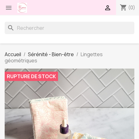
shopping_cart


(0)
search
Accueil
Sérénité - Bien-être
Lingettes
géométriques
RUPTURE DE STOCK