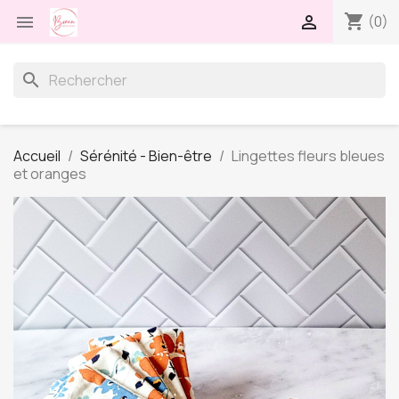
shopping_cart


(0)
search
Accueil
Sérénité - Bien-être
Lingettes fleurs bleues
et oranges