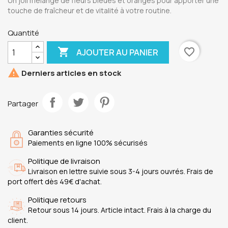
Un joli mélange de fleurs bleues et oranges pour apporter une
touche de fraîcheur et de vitalité à votre routine.
Quantité

favorite_border
AJOUTER AU PANIER

Derniers articles en stock
Partager
Garanties sécurité
Paiements en ligne 100% sécurisés
Politique de livraison
Livraison en lettre suivie sous 3-4 jours ouvrés. Frais de
port offert dès 49€ d'achat.
Politique retours
Retour sous 14 jours. Article intact. Frais à la charge du
client.