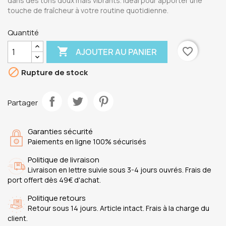
dans des tons doux mais vibrants. Idéal pour apporter une
touche de fraîcheur à votre routine quotidienne.
Quantité

favorite_border
AJOUTER AU PANIER

Rupture de stock
Partager
Garanties sécurité
Paiements en ligne 100% sécurisés
Politique de livraison
Livraison en lettre suivie sous 3-4 jours ouvrés. Frais de
port offert dès 49€ d'achat.
Politique retours
Retour sous 14 jours. Article intact. Frais à la charge du
client.