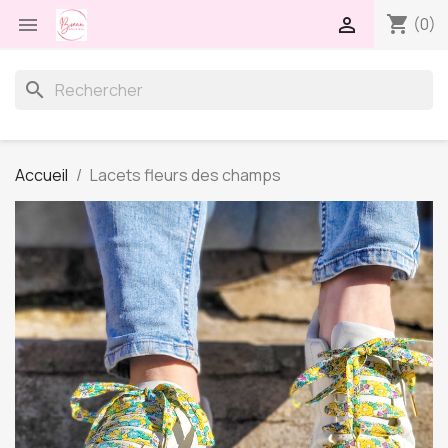
shopping_cart


(0)
search
Accueil
Lacets fleurs des champs