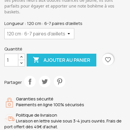
ses petites fleurs aux douces nuances de jaune, ils sont
parfaits pour égayer et apporter une note bohème à vos
baskets.
Longueur : 120 cm : 6-7 paires d'œillets
Quantité

favorite_border
AJOUTER AU PANIER
Partager
Garanties sécurité
Paiements en ligne 100% sécurisés
Politique de livraison
Livraison en lettre suivie sous 3-4 jours ouvrés. Frais de
port offert dès 49€ d'achat.