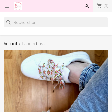
shopping_cart


(0)
search
Accueil
Lacets floral