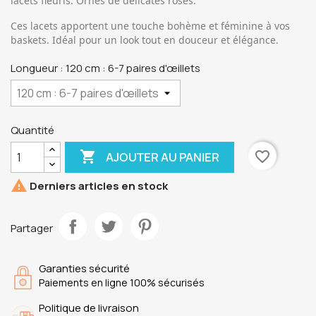
lacets fleuris. Ornés de délicates roses.
Ces lacets apportent une touche bohème et féminine à vos
baskets. Idéal pour un look tout en douceur et élégance.
Longueur : 120 cm : 6-7 paires d'œillets
Quantité

favorite_border
AJOUTER AU PANIER

Derniers articles en stock
Partager
Garanties sécurité
Paiements en ligne 100% sécurisés
Politique de livraison